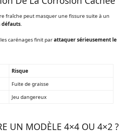
tion De La Corrosion Cachée
re fraîche peut masquer une fissure suite à un
 défauts
.
les carénages finit par
attaquer sérieusement le
Risque
Fuite de graisse
Jeu dangereux
E UN MODÈLE 4×4 OU 4×2 ?