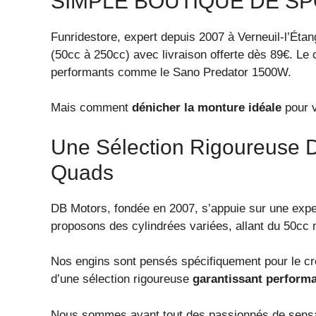
SIMPLE BOUTIQUE DE S
Funridestore, expert depuis 2007 à Verneuil-l’Éta
(50cc à 250cc) avec livraison offerte dès 89€. Le 
performants comme le Sano Predator 1500W.
Mais comment
dénicher la monture idéale
pour v
Une Sélection Rigoureuse De
Quads
DB Motors, fondée en 2007, s’appuie sur une expe
proposons des cylindrées variées, allant du 50cc n
Nos engins sont pensés spécifiquement pour le cro
d’une sélection rigoureuse
garantissant performa
Nous sommes avant tout des passionnés de sensat