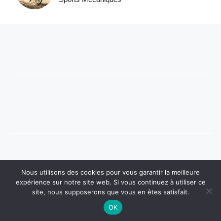
© 2026 QUAD BALAD DU SUD
Nous utilisons des cookies pour vous garantir la meilleure
POLITIQUE DE CONFIDENTIALITÉ
expérience sur notre site web. Si vous continuez à utiliser ce
MENTIONS LÉGALES
site, nous supposerons que vous en êtes satisfait.
OK